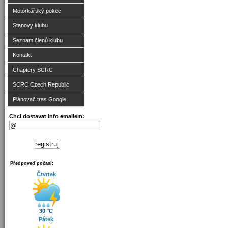
Motorkářský pokec
Stanovy klubu
Seznam členů klubu
Kontakt
Chaptery SCRC
SCRC Czech Republic
Plánovač tras Google
Chci dostavat info emailem:
Předpoveď počasí:
Čtvrtek
30 °C
Pátek