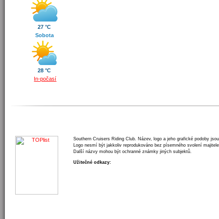
27 °C
Sobota
28 °C
In-počasí
Southern Cruisers Riding Club. Název, logo a jeho grafické podoby jso
Logo nesmí být jakkoliv reprodukováno bez písemného svolení majitele
Další názvy mohou být ochranné známky jiných subjektů.
Užitečné odkazy: